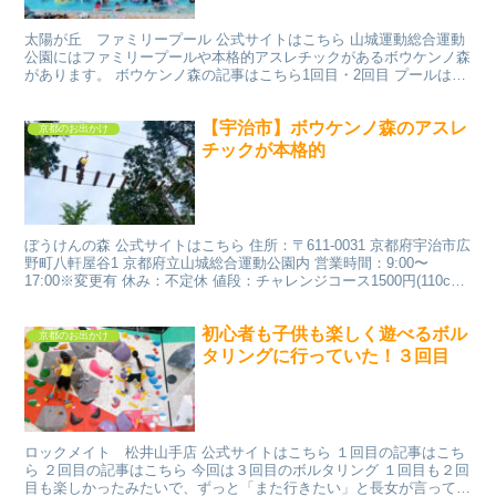
太陽が丘 ファミリープール 公式サイトはこちら 山城運動総合運動
公園にはファミリープールや本格的アスレチックがあるボウケンノ森
があります。 ボウケンノ森の記事はこちら1回目・2回目 プールは事
前予約制 プールはクレジット決済での事前予約制で...
【宇治市】ボウケンノ森のアスレ
京都のお出かけ
チックが本格的
ぼうけんの森 公式サイトはこちら 住所：〒611-0031 京都府宇治市広
野町八軒屋谷1 京都府立山城総合運動公園内 営業時間：9:00〜
17:00※変更有 休み：不定休 値段：チャレンジコース1500円(110cm
～)アドベンチャーコース...
初心者も子供も楽しく遊べるボル
京都のお出かけ
タリングに行っていた！３回目
ロックメイト 松井山手店 公式サイトはこちら １回目の記事はこち
ら ２回目の記事はこちら 今回は３回目のボルタリング １回目も２回
目も楽しかったみたいで、ずっと「また行きたい」と長女が言ってい