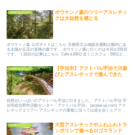
ました。 今回はなんと！！３回目のボルタリングで...
ボウケンノ森のツリーアスレチッ
京都のお出かけ
クは大自然を感じる
ボウケンノ森 公式サイトはこちら 京都府立山城総合運動公園内にあ
る太陽が丘店の冒険の森です。 ボウケンノ森に行くのは今回が2回目
です。 １回目の記事はこちら Cafe＆BBQ 近くにカフェ・BBQエリ
アもありました。 バーベキューエリアは...
【宇治市】アクトパル宇治で川遊
京都のお出かけ
びとアスレチックで遊んできた
自然がいっぱいのアクトパル宇治に行きました。 アクトパル宇治 宇
治市総合野外活動センター「アクトパル宇治」 (actpal-uji.com) アス
レチックエリアへ アスレチックの看板に沿って山道を歩くとアスレ
チックがありました。 自然がいっ...
大型アスレチックやふわふわトラ
京都のお出かけ
ンポリンで遊べるロゴスランド